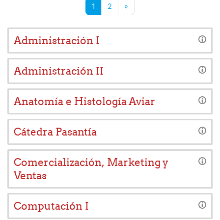
Página 1
Página 2
Siguiente página
1
2
»
Administración I
Administración II
Anatomía e Histología Aviar
Cátedra Pasantía
Comercialización, Marketing y
Ventas
Computación I