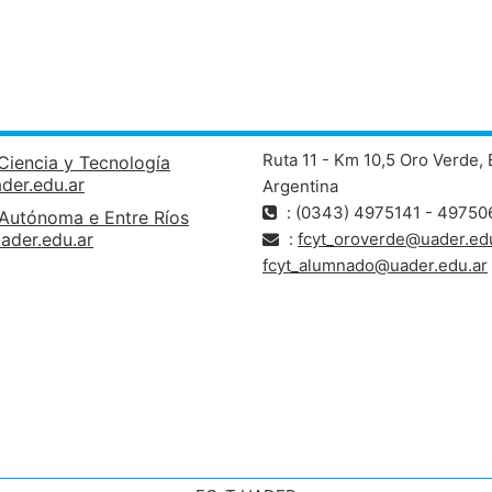
Ruta 11 - Km 10,5 Oro Verde, 
Ciencia y Tecnología
ader.edu.ar
Argentina
: (0343) 4975141 - 49750
 Autónoma e Entre Ríos
ader.edu.ar
:
fcyt_oroverde@uader.edu
fcyt_alumnado@uader.edu.ar