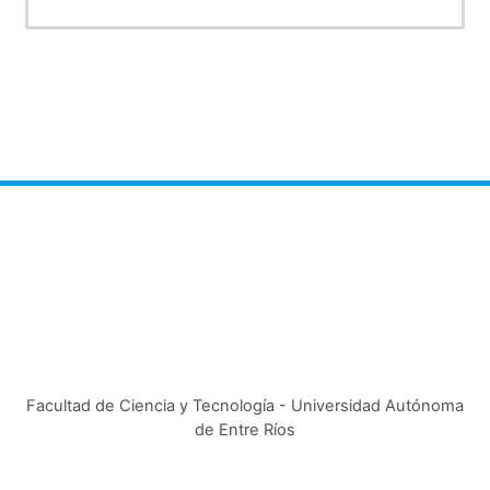
Mg. Ing. Dardo Pagnone
Dia y Hora: Miércoles, 18,30 hs
Facultad de Ciencia y Tecnología - Universidad Autónoma
de Entre Ríos