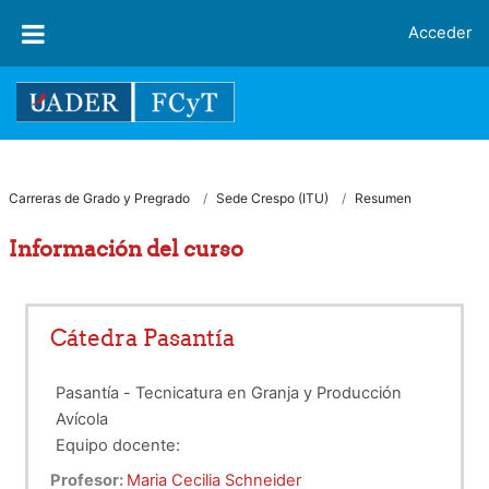
Salta al contenido principal
Acceder
Carreras de Grado y Pregrado
Sede Crespo (ITU)
Resumen
Información del curso
Cátedra Pasantía
Pasantía - Tecnicatura en Granja y Producción
Avícola
Equipo docente:
Lic. María Cecilia Schneider
Profesor:
Maria Cecilia Schneider