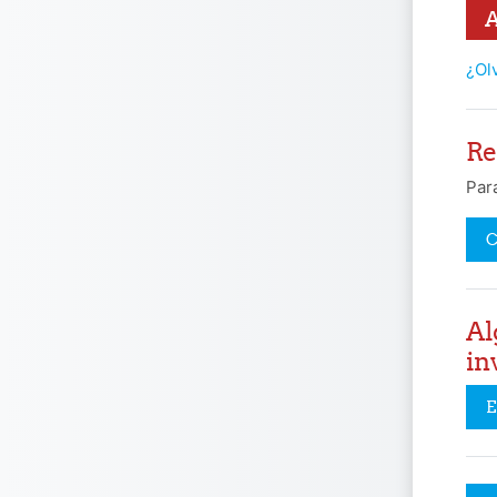
¿Ol
Re
Par
C
Al
in
E