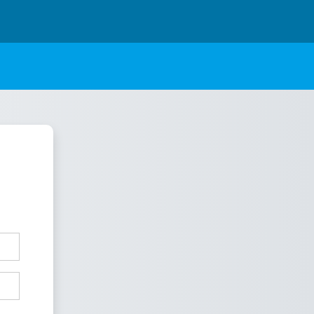
us FCyT UADER