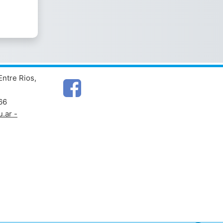
Entre Rios,
66
.ar -