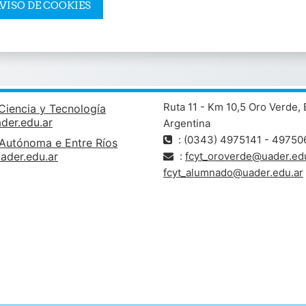
VISO DE COOKIES
Ruta 11 - Km 10,5 Oro Verde, 
Ciencia y Tecnología
ader.edu.ar
Argentina
: (0343) 4975141 - 49750
 Autónoma e Entre Ríos
ader.edu.ar
:
fcyt_oroverde@uader.edu
fcyt_alumnado@uader.edu.ar