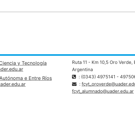
Ruta 11 - Km 10,5 Oro Verde, 
Ciencia y Tecnología
ader.edu.ar
Argentina
: (0343) 4975141 - 49750
 Autónoma e Entre Ríos
ader.edu.ar
:
fcyt_oroverde@uader.edu
fcyt_alumnado@uader.edu.ar