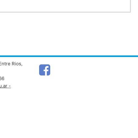
Entre Rios,
66
.ar -