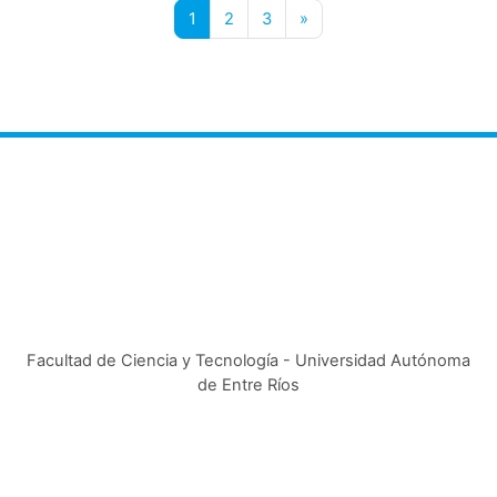
Página 1
Página 2
Página 3
Siguiente página
1
2
3
»
Facultad de Ciencia y Tecnología - Universidad Autónoma
de Entre Ríos