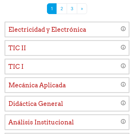
Página 1
Página 2
Página 3
Siguiente página
1
2
3
»
Electricidad y Electrónica
TIC II
TIC I
Mecánica Aplicada
Didáctica General
Análisis Institucional