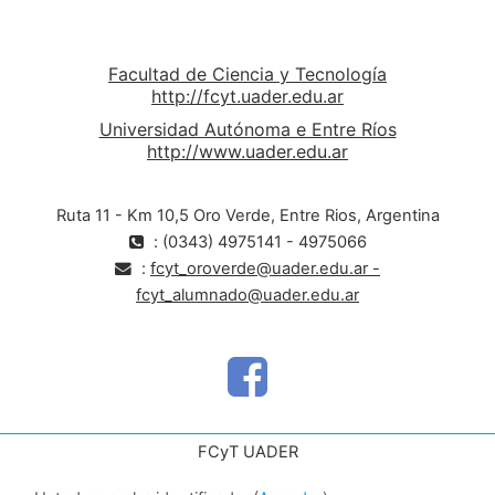
aparecen ciertos supuestos discursivos en el
presente para deconstruirlos, en relación a
ciencia y ética, ciencia y política, ciencia y religión
Facultad de Ciencia y Tecnología
http://fcyt.uader.edu.ar
Universidad Autónoma e Entre Ríos
http://www.uader.edu.ar
Ruta 11 - Km 10,5 Oro Verde, Entre Rios, Argentina
: (0343) 4975141 - 4975066
:
fcyt_oroverde@uader.edu.ar -
fcyt_alumnado@uader.edu.ar
FCyT UADER