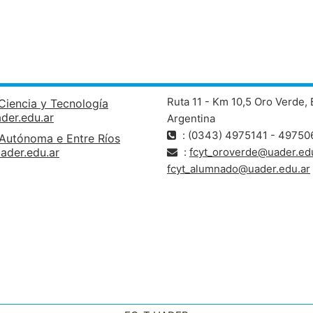
Ruta 11 - Km 10,5 Oro Verde, 
Ciencia y Tecnología
ader.edu.ar
Argentina
: (0343) 4975141 - 49750
 Autónoma e Entre Ríos
ader.edu.ar
:
fcyt_oroverde@uader.edu
fcyt_alumnado@uader.edu.ar