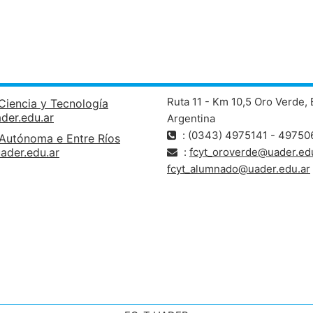
Ruta 11 - Km 10,5 Oro Verde, 
Ciencia y Tecnología
ader.edu.ar
Argentina
: (0343) 4975141 - 49750
 Autónoma e Entre Ríos
ader.edu.ar
:
fcyt_oroverde@uader.edu
fcyt_alumnado@uader.edu.ar