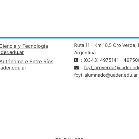
Ruta 11 - Km 10,5 Oro Verde, 
Ciencia y Tecnología
ader.edu.ar
Argentina
: (0343) 4975141 - 49750
 Autónoma e Entre Ríos
ader.edu.ar
:
fcyt_oroverde@uader.edu
fcyt_alumnado@uader.edu.ar