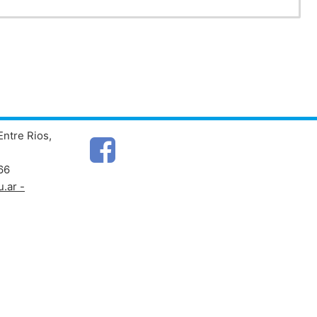
Entre Rios,
66
.ar -