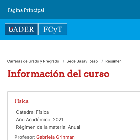
Salta al contenido principal
Página Principal
Carreras de Grado y Pregrado
Sede Basavilbaso
Resumen
Información del curso
Física
Cátedra: Física
Año Académico: 2021
Régimen de la materia: Anual
Equipo de cátedra/docente: Esp. Lic. Grinman Gabriela
Profesor:
Gabriela Grinman