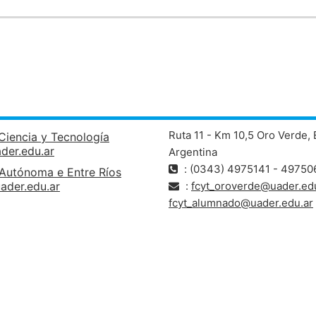
Ruta 11 - Km 10,5 Oro Verde, 
Ciencia y Tecnología
ader.edu.ar
Argentina
: (0343) 4975141 - 49750
 Autónoma e Entre Ríos
ader.edu.ar
:
fcyt_oroverde@uader.edu
fcyt_alumnado@uader.edu.ar