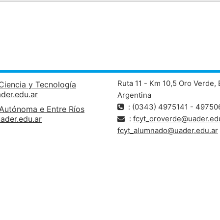
Ruta 11 - Km 10,5 Oro Verde, 
Ciencia y Tecnología
ader.edu.ar
Argentina
: (0343) 4975141 - 49750
 Autónoma e Entre Ríos
ader.edu.ar
:
fcyt_oroverde@uader.edu
fcyt_alumnado@uader.edu.ar