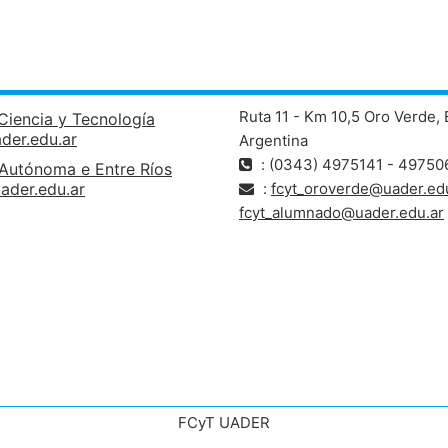
Ruta 11 - Km 10,5 Oro Verde, 
Ciencia y Tecnología
ader.edu.ar
Argentina
: (0343) 4975141 - 49750
 Autónoma e Entre Ríos
ader.edu.ar
:
fcyt_oroverde@uader.edu
fcyt_alumnado@uader.edu.ar
FCyT UADER