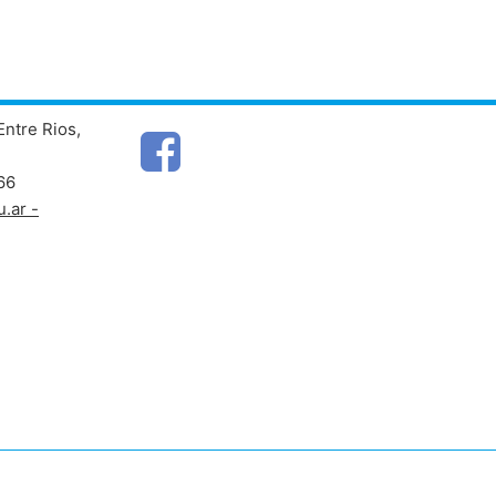
Entre Rios,
66
.ar -