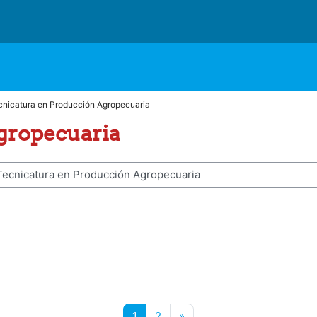
cnicatura en Producción Agropecuaria
gropecuaria
Página 1
Página 2
Siguiente página
1
2
»