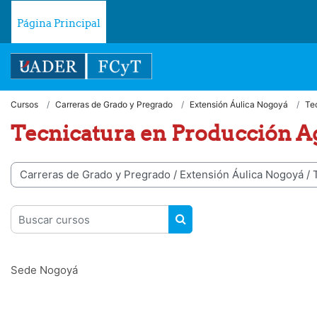
Salta al contenido principal
Página Principal
Cursos
Carreras de Grado y Pregrado
Extensión Áulica Nogoyá
Te
Tecnicatura en Producción A
egorías
Buscar cursos
BUSCAR CURSOS
Sede Nogoyá