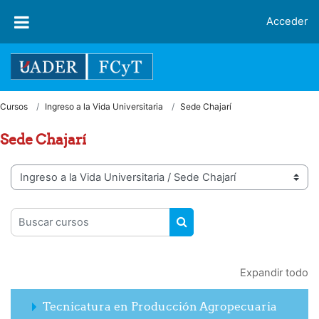
Salta al contenido principal
Acceder
Cursos
Ingreso a la Vida Universitaria
Sede Chajarí
Sede Chajarí
Categorías
Buscar cursos
BUSCAR CURSOS
Expandir todo
Tecnicatura en Producción Agropecuaria