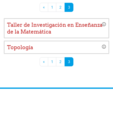
Página anterior
Página 1
Página 2
Página 3
«
1
2
3
Taller de Investigación en Enseñanza
de la Matemática
Topología
Página anterior
Página 1
Página 2
Página 3
«
1
2
3